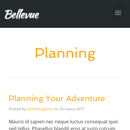
Toggl
navig
Planning
Planning Your Adventure
Posted by
dominik.gemra
on
20 marca 2017
Mauris id sapien nec neque luctus consequat quis
sed tellus. Phasellus blandit eros at justo rutrum,