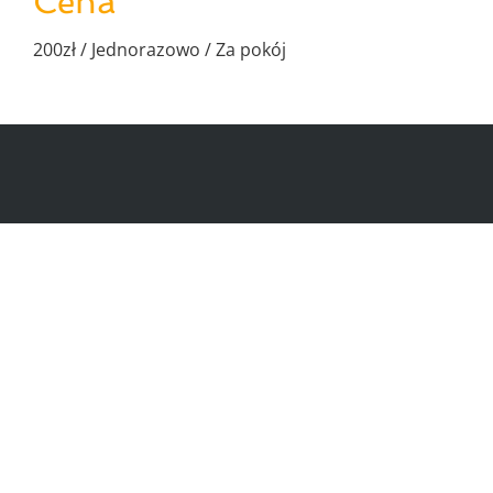
Cena
200
zł
/ Jednorazowo / Za pokój